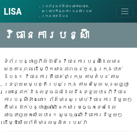
Skip to content
ប្រព័ន្ធព័ត៌មានអាកាសធាតុ
LISA
សម្រាប់កិច្ចការបន្សាំរបស់
Main Navigation
ក្រុងបាត់ដំបង
វិធានការបន្ស៊ាំ
ទំព័របង្ហាញពីលំដាប់នៃវិធានការបន្ស៊ាំដែលមាន
សក្តានុពល ដើម្បីកសាងភាពធន់ក្នុងក្រុងបាត់
ដំបង។ វិធានការគឺចាត់ជាក្រុម តាមតំបន់ តាម
ទ្រព្យសម្បត្តិរបស់ក្រុង តាមតម្លៃ មុខសញ្ញា
គ្រោះថ្នាក់ និងលទ្ធផលដែលនឹងទទួលបានពីវិធាន
ការបន្ស៊ាំទាំងនោះ។ ព័ត៌មានសម្រាប់វិធានការនីមួយៗ
គឺមានដាក់បង្ហាញនៅលើឯកសារបច្ចេកទេសដែល
អាចទាញយកមើលបាន។ សូមចុចលើវិធាការនីមួយៗ
ដើម្បីមើលព័ត៌មានលម្អិតរបស់វា