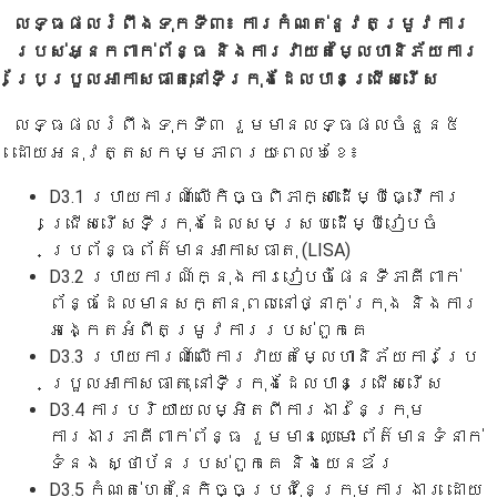
លទ្ធផលរំពឹងទុកទី៣៖ ការកំណត់នូវតម្រូវការ
របស់អ្នកពាក់ព័ន្ធ និងការវាយតម្លៃហានិភ័យការ
ប្រែប្រួលអាកាសធាតុនៅទីក្រុងដែលបានជ្រើសរើស
លទ្ធផលរំពឹងទុកទី៣ រួមមានលទ្ធផលចំនួន៥
ដោយអនុវត្តសកម្មភាពរយៈពេល៦ខែ៖
D3.1 របាយការណ៍លើកិច្ចពិភាក្សាដើម្បីធ្វើការ
ជ្រើសរើសទីក្រុងដែលសមស្របដើម្បីរៀបចំ
ប្រព័ន្ធព័ត៌មានអាកាសធាតុ (LISA)
D3.2 របាយការណ៍ក្នុងការរៀបចំផែនទីភាគីពាក់
ព័ន្ធដែលមានសក្តានុពលនៅថ្នាក់ក្រុង និងការ
អង្កេតអំពីតម្រូវការរបស់ពួកគេ
D3.3 របាយការណ៍លើការវាយតម្លៃហានិភ័យការប្រែ
ប្រួលអាកាសធាតុ នៅទីក្រុងដែលបានជ្រើសរើស
D3.4 ការបរិយាយលម្អិតពីការងារនៃក្រុម
ការងារភាគីពាក់ព័ន្ធ រួមមានឈ្មោះ ព័ត៌មានទំនាក់
ទំនង ស្ថាប័នរបស់ពួកគេ និងយេនឌ័រ
D3.5 កំណត់ហេតុនៃកិច្ចប្រជុំនៃក្រុមការងារ ដោយ