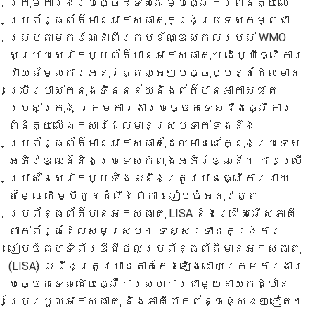
ក្រុមការងារបច្ចេកទេសដើម្បីធ្វើការពិនិត្យលើ
ប្រព័ន្ធព័ត៌មានអាកាសធាតុក្នុងប្រទេសកម្ពុជា
ស្របតាមការណែនាំពីក្របខ័ណ្ឌសកលរបស់ WMO
សម្រាប់សេវាកម្មព័ត៌មានអាកាសធាតុ។ ដើម្បីធ្វើការ
វាយតម្លៃការអនុវត្តល្អៗបច្ចុប្បន្នដែលមាន
ប្រើប្រាស់ក្នុងទិន្នន័យនិងព័ត៌មានអាកាសធាតុ
របស់ក្រុង ក្រុមការងារបច្ចេកទេសនឹងធ្វើការ
ពិនិត្យលើឯកសារដែលមានស្រាប់ទាក់ទងនឹង
ប្រព័ន្ធព័ត៌មានអាកាសធាតុដែលមាននៅក្នុងប្រទេស
អភិវឌ្ឍន៍និងប្រទេសកំពុងអភិវឌ្ឍន៍។ ការប្រើ
ប្រាស់នៃសេវាកម្មទាំងនេះនឹងត្រូវបានធ្វើការវាយ
តម្លៃ ដើម្បីជូនដំណឹងពីការរៀបចំអនុវត្ត
ប្រព័ន្ធព័ត៌មានអាកាសធាតុ LISA និងជ្រើសរើសភាគី
ពាក់ព័ន្ធដែលសមស្រប។ ទស្សនទានក្នុងការ
រៀបចំគេហទំព័រឌីជីថលប្រព័ន្ធព័ត៌មានអាកាសធាតុ
(LISA) នេះ នឹងត្រូវបានតាក់តែងឡើងដោយក្រុមការងារ
បច្ចេកទេសដោយធ្វើការសហការជាមួយនាយកដ្ឋាន
ប្រែប្រួលអាកាសធាតុ និងភាគីពាក់ព័ន្ធផ្សេងៗទៀត។