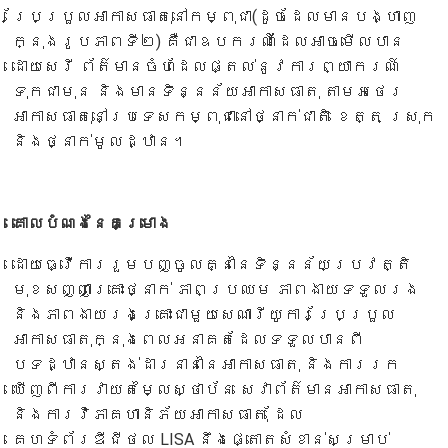
ប្រែប្រួលអាកាសធាតុនៅកម្ពុជា(ដូចដែលមានបង្ហាញ
ក្នុងរូបភាពទី២) គឺជាឧបករណ៍ដែលអាចមើលបាន
ដោយសេរី ព័ត៌មានចំហដែលផ្តល់នូវការព្យាករណ៍
ទុកជាមុន និងមានទិន្នន័យអាកាសធាតុ តាមអថេរ
អាកាសធាតុនៅប្រទេសកម្ពុជានៅថ្នាក់ជាតិ ខេត្ត ស្រុក
និងថ្នាក់មូលដ្ឋាន។
គោលបំណងនៃគម្រោង
ដោយធ្វើការរួមបញ្ចូលគ្នានៃទិន្នន័យប្រវត្តិ
មុខសញ្ញាគ្រោះថ្នាក់ ភាពប្រឈម ភាពងាយទទួលរង
និងភាពងាយរងគ្រោះជាមួយសេណារីយូការប្រែប្រួល
អាកាសធាតុក្នុងពេលអនាគតដែលទទួលបានពី
បទដ្ឋានស្តង់ដារនានានៃអាកាសធាតុ និងការរក
ឃើញពីការវាយតម្លៃស្ថាប័ន សេវាព័ត៌មានអាកាសធាតុ
និងការវិភាគហានិភ័យអាកាសធាតុ ដែល
គេហទំព័រឌីជីថល LISA នឹងផ្តោតសំខាន់សម្រាប់