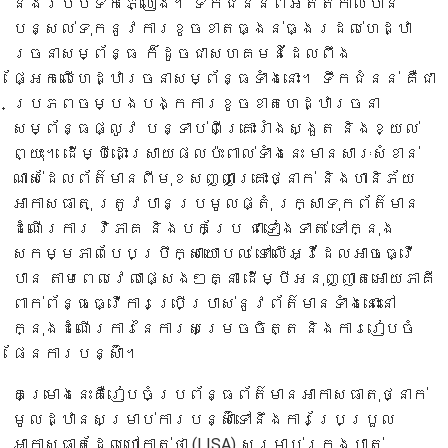
និងរបបទឹកភ្លៀង។ ទឹកជំនន់ពីអតីតកាលបាន
បន្សល់ទុកនូវការខូចខាតធ្ងន់ធ្ងរដល់ហេដ្ឋា
រចនាសម្ព័ន្ធ ក៏ដូចជាសហគមន៍ដែលពឹង
ផ្អែកលើហេដ្ឋារចនាសម្ព័ន្ធទាំងនោះ។ ទឹកជំនន់ គឺជា
ប្រភពចម្បងបង្កការខូចខាតហេដ្ឋារចនា
សម្ព័ន្ធផ្លូវ បន្ទាប់ពីគ្រោះរាំងស្ងួត និងខ្យល់
ព្យុះ។ ដើម្បីដោះស្រាយផលប៉ះពាល់ទាំងនេះ មានសារៈសំខាន់
ណាស់ដែលព័ត៌មានពីមុខសញ្ញាគ្រោះថ្នាក់ និងហានិភ័យ
អាកាសធាតុ ត្រូវបានប្រមូលផ្តុំ រក្សាទុកព័ត៌មាន
ដំណើរការ វិភាគ និងបកប្រែ ជាទៀងទាត់ ទៅក្នុង
សកម្មភាពបែបប្រឹក្សាយោបល់ ទៅលើអ្វីដែលអាចធ្វើ
បាន តាមពេលវេលាផ្សេងៗគ្នា ដើម្បីអនុញ្ញាតអោយភាគី
ពាក់ព័ន្ធធ្វើការប្រើប្រាស់នូវព័ត៌មានទាំងនោះនៅ
ក្នុងដំណើរការនៃការសម្រេចចិត្ត និងការរៀបចំ
ផែនការបន្ស៊ាំ។
គម្រោងនេះគឺរៀបចំប្រព័ន្ធព័ត៌មានអាកាសធាតុថ្នាក់
មូលដ្ឋានសម្រាប់ការបន្ស៊ាំទៅនឹងការប្រែប្រួល
អាកាសធាតុដែលហៅកាត់ថា (LISA) សម្រាប់ក្រុងបាត់