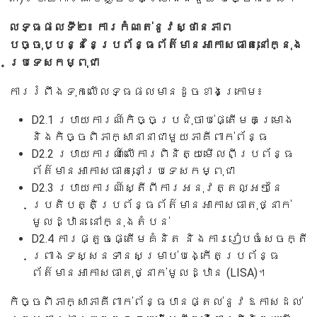
លទ្ធផលទី២៖ ការកំណត់នូវស្ថានភាព
បច្ចុប្បន្ននៃប្រព័ន្ធព័ត៌មានអាកាសធាតុនៅក្នុង
ប្រទេសកម្ពុជា
ការរំពឹងទុកលើលទ្ធផលមានដូចខាងក្រោម៖
D2.1 របាយការណ៍កិច្ចប្រជុំចាប់ផ្តើមគម្រោង
និងកិច្ចពិភាក្សានានាជាមួយភាគីពាក់ព័ន្ធ
D2.2 របាយការណ៍លើការពិនិត្យមើលពីប្រព័ន្ធ
ព័ត៌មានអាកាសធាតុនៅប្រទេសកម្ពុជា
D2.3 របាយការណ៍ស្តីពីការអនុវត្តល្អៗនៃ
ប្រតិបត្តិប្រព័ន្ធព័ត៌មានអាកាសធាតុថ្នាក់
មូលដ្ឋាន នៅក្នុងតំបន់
D2.4 ការផ្តួចផ្តើមគំនិត និងការរៀបចំសេចក្តី
ព្រាងទស្សនទានសម្រាប់បង្កើតប្រព័ន្ធ
ព័ត៌មានអាកាសធាតុថ្នាក់មូលដ្ឋាន (LISA)។
កិច្ចពិភាក្សាភាគីពាក់ព័ន្ធបានផ្តល់នូវឱកាសដល់