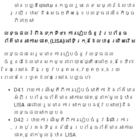
មានបញ្ជីឈ្មោះអ្នកចូលរួម ភេទ សម្ភារៈដែលបាន
ប្រើប្រាស់ និងសេចក្តីសង្ខេបលទ្ធផលនៃកិច្ច
ពិភាក្សា
លទ្ធផលរំពឹងទុកទី៤៖ ការរៀបចំនូវប្រព័ន្ធ
ព័ត៌មានអាកាសធាតុ (LISA) នៅទីក្រុងដែលបានជ្រើសរើស
លទ្ធផលនេះរូមមានការរៀបចំនូវលទ្ធផល
ចំនួន៨ដែលមានសកម្មភាពចាប់ផ្តើមនៅក្នុងខែទី៧
នៃគម្រោង នឹងត្រូវបន្តអនុវត្តក្នុងរយៈ
ពេល៦ខែរហូតដល់គម្រោងបញ្ចប់៖
D4.1 រាយការណ៍ស្តីពីការរៀបចំមាតិកា និងព័ត៌មាន
អំពីប្រព័ន្ធព័ត៌មានអាកាសធាតុថ្នាក់មូលដ្ឋាន
LISA នេះ ដោយរួមមានការសាកល្បង (វេបសាយ)និង
លទ្ធផលសាកល្បង
D4.2 របាយការណ៍ស្តីពីការរៀបចំនូវដំណើរការ
គ្រប់គ្រងទិន្នន័យនៃប្រព័ន្ធព័ត៌មានអាកាស
ធាតុថ្នាក់មូលដ្ឋាន LISA