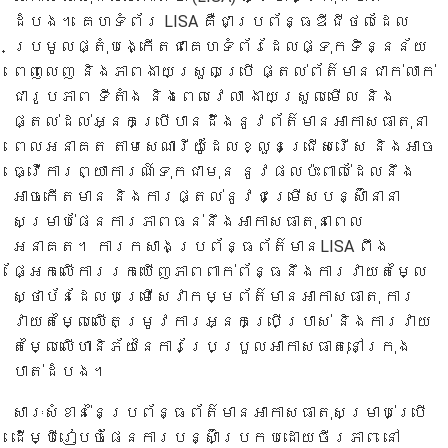
ដំបង។ គេហទំព័រ LISA គឺជាប្រព័ន្ធឌីជីថលដែល
ប្រមូលផ្តុំបង្កើតជាគេហទំព័រដែលផ្ទុកទិន្នន័យ
ពេញលេញ និងភាពងាយស្រួលប្រើ ផ្តល់ព័ត៌មានជាក់លាក់
ជារូបភាព ទីតាំង និងពេលវេលា ងាយស្រួលមើល និង
ផ្តល់ដល់អ្នកប្រើបានដឹងនូវព័ត៌មានអាកាសធាតុនា
ពេលអនាគត តាមសេណារីយ៉ូដែលខ្លួនជ្រើសរើស និងអាច
ធ្វើការព្យាការណ៍ទុកជាមុន នូវផលប៉ះពាល់ដែលនឹង
អាចកើតមាន និងការផ្តល់នូវជម្រើសបន្ស៊ាំនានា
សម្រាប់ផែនការភាពធន់នឹងអាកាសធាតុនាពេល
អនាគត។ ការកសាងប្រព័ន្ធព័ត៌មានLISA ពឹង
ផ្អែកលើការរកឃើញភាពពាក់ព័ន្ធនឹងការវាយតម្លៃ
ស្ថាប័នដែលបម្រើសេវាកម្មព័ត៌មានអាកាសធាតុ ការ
វាយតម្លៃលើតម្រូវការអ្នកប្រើប្រាស់ និងការវាយ
តម្លៃលើហានិភ័យនៃការប្រែប្រួលអាកាសធាតុនៅក្រុង
បាត់ដំបង។
សារៈសំខាន់នៃប្រព័ន្ធព័ត៌មានអាកាសធាតុសម្រាប់ប្រើ
ដើម្បីរៀបចំផែនការបន្ស៊ាំប្រកបដោយចីរភាព នៅ