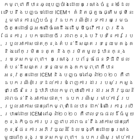
កម្ពុជា គឹបានឆ្លុះបញ្ចាំងដោយគម្រោងចំនួន២ដែល
ទើបនឹងបញ្ចប់ដោយ ICEM។ គំនិតផ្តួចផ្តើមថ្មីនេះ
រួមមានការរៀបចំនូវឧបករណ៍គាំទ្រការសម្រេច
ចិត្តដោយផ្អែកលើចំណេះដឹង ដើម្បីធ្វើការពង្រឹង
ផែនការប្រកបដោយចីរភាពក្នុងបរិបទនៃការប្រែ
ប្រួលអាកាសធាតុក្នុងតំបន់ដីសណ្តរទន្លេមេគង្គ
និង នៅកម្រិតខេត្ត និងកម្រិតមូលដ្ឋានក្នុង
ប្រទេសកម្ពុជា។ គម្រោងប្រព័ន្ធផែនទីឌីជីថល
តំបន់ដីសណ្តរទន្លេមេគង្គកម្ពុជា គឺបាន
អនុវត្តដោយ ICEM និងបញ្ចប់នៅឆ្នាំ២០២០ គឺជា
ឧបករណ៍គាំទ្រដល់ការបំពេញការងាររបស់ក្រសួង
ជាច្រើននៃរដ្ឋាភិបាលកម្ពុជា លើការងារអភិវឌ្ឍន៍
ភាពធន់នឹងអាកាសធាតុ។ ឧបករណ៍សម្រាប់ការប្រែ
ប្រួលអាកាសធាតុនៅកម្ពុជាដែលបានដាក់ដំណើរការប្រើ
ប្រាស់ដោយ ICEM នៅឆ្នាំ២០២០ គឺជាលទ្ធផលដ៏ធំមួយ
ក្នុងកិច្ចការបញ្ជា្របភាពធន់នឺងអាកាសធាតុទៅ
ក្នុងផែនការអភិវឌ្ឍន៍ ដែលបង្កើតដោយគម្រោង
មួយនៅក្នុងប្រទេសកម្ពុជា។ ឧបករណ៍សម្រាប់ការ