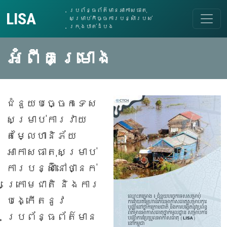
Skip to content
ប្រព័ន្ធព័ត៌មានអាកាសធាតុ
LISA
សម្រាប់កិច្ចការបន្សាំរបស់
Main Navigation
ក្រុងបាត់ដំបង
អំពីគម្រោង
ជំនួយបច្ចេកទេស
សម្រាប់ការវាយ
តម្លៃហានិភ័យ
អាកាសធាតុសម្រាប់
ការបន្ស៊ាំនៅថា្នក់
ក្រោមជាតិ និងការ
បង្កើតនូវ
ប្រព័ន្ធព័ត៌មាន