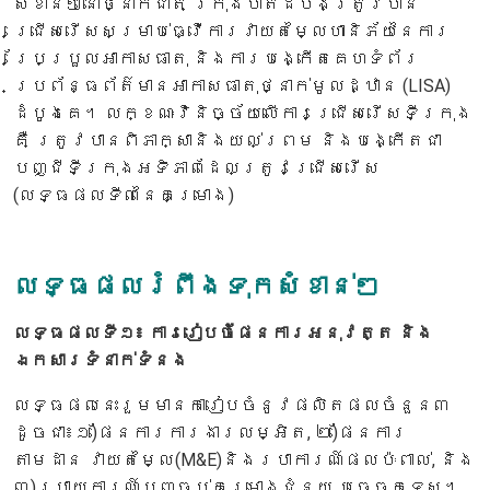
សំខាន់ៗនៅថ្នាក់ជាតិ ក្រុងបាត់ដំបងត្រូវបាន
ជ្រើសរើសសម្រាប់ធ្វើការវាយតម្លៃហានិភ័យនៃការ
ប្រែប្រួលអាកាសធាតុ និងការបង្កើតគេហទំព័រ
ប្រព័ន្ធព័ត៌មានអាកាសធាតុថ្នាក់មូលដ្ឋាន (LISA)
ដំបូងគេ។ លក្ខណៈវិនិច្ច័យលើការជ្រើសរើសទីក្រុង
គឺ ត្រូវបានពិភាក្សានិងយល់ព្រម និងបង្កើតជា
បញ្ជីទីក្រុងអទិភាពដែលត្រូវជ្រើសរើស
(លទ្ធផលទី៣នៃគម្រោង)
លទ្ធផលរំពឹងទុកសំខាន់ៗ
លទ្ធផលទី១៖ ការរៀបចំផែនការអនុវត្ត និង
ឯកសារទំនាក់ទំនង
លទ្ធផលនេះរួមមានការៀបចំនូវផលិតផលចំនួន៣
ដូចជា៖១)ផែនការការងារលម្អិត, ២)ផែនការ
តាមដាន វាយតម្លៃ(M&E)និងរបាការណ៍ផលប៉ៈពាល់, និង
៣)របាយការណ៍បញ្ចប់គម្រោងជំនួយ បច្ចេកទេស។