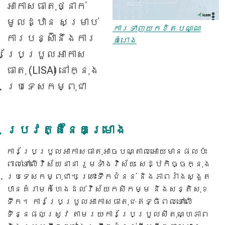
អាកាសធាតុថ្នាក់
មូលដ្ឋាន សម្រាប់
ការទាញយកខិតបណ្ណ
ការបន្ស៊ាំនឹងការ
គំរោង
ប្រែប្រួលអាកាស
ធាតុ (LISA) នៅក្នុង
ប្រទេសកម្ពុជា
ប្រវត្តិនៃគម្រោង
ការប្រែប្រួលអាកាសធាតុអាចបណ្តាលអោយមានផលប៉ះ
ពាល់ទៅលើវិស័យនានា រួមទាំងវិស័យ សេដ្ឋកិច្ចក្នុង
ប្រទេសកម្ពុជា។ គ្រោះទឹកជំនន់ និងភាពរាំងស្ងួត
បានគំរាមកំហែងដល់វិស័យកសិកម្ម និងសន្តិសុខ
ទឹក។ ការប្រែប្រួលអាកាសធាតុជៈឥទ្ធិពលទៅលើ
ទិន្នផលស្រូវ តាមរយៈការប្រែប្រួលសីតុណ្ហភាព