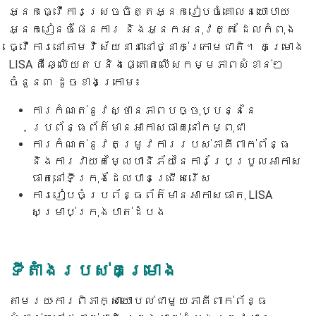
អ្នកធ្វើការស្រេចចិត្តអ្នករៀបចំគោលនយោបាយ
អ្នករៀនចំផែនការ និងអ្នកអនុវត្ត ដែលកំពុង
ធ្វើការនៅតាមវិស័យនានានៅថ្នាក់ក្រោមជាតិ។ គម្រោង
LISA គឺឆ្លើយតបនិងផ្តោតលើសកម្មភាពសំខាន់ៗ
ចំនួន៣ ដូចខាងក្រោម៖
ការកំណត់នូវស្ថានភាពបច្ចុប្បន្ននៃ
ប្រព័ន្ធព័ត៌មានអាកាសធាតុនៅកម្ពុជា
ការកំណត់នូវតម្រូវការរបស់ភាគីពាក់ព័ន្ធ
និងការវាយតម្លៃហានិភ័យនៃការប្រែប្រួលអាកាស
ធាតុនៅទីក្រុងដែលបានជ្រើសរើស
ការរៀបចំប្រព័ន្ធព័ត៌មានអាកាសធាតុ LISA
សម្រាប់ក្រុងបាត់ដំបង
ទីតាំងរបស់គម្រោង
តាមរយៈការពិភាក្សាយោបល់ជាមួយភាគីពាក់ព័ន្ធ