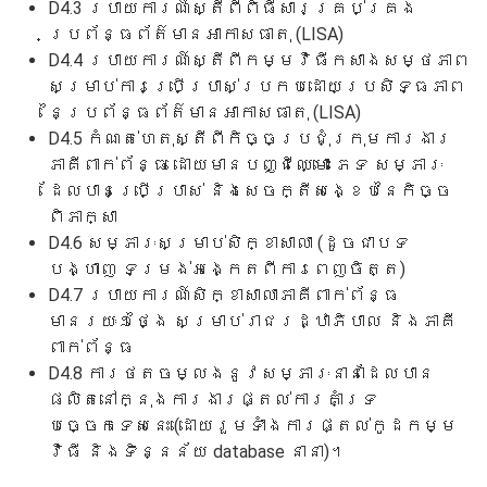
D4.3 របាយការណ៍ស្តីពីពិធីសារគ្រប់គ្រង
ប្រព័ន្ធព័ត៌មានអាកាសធាតុ (LISA)
D4.4 របាយការណ៍ស្តីពីកម្មវិធីកសាងសម្ថភាព
សម្រាប់ការប្រើប្រាស់ប្រកបដោយប្រសិទ្ធភាព
នៃប្រព័ន្ធព័ត៌មានអាកាសធាតុ (LISA)
D4.5 កំណត់ហេតុស្តីពីកិច្ចប្រជុំក្រុមការងារ
ភាគីពាក់ព័ន្ធ ដោយមានបញ្ជីឈ្មោះ ភេទ សម្ភារៈ
ដែលបានប្រើប្រាស់ និងសេចក្តីសង្ខេបនៃកិច្ច
ពិភាក្សា
D4.6 សម្ភារៈសម្រាប់សិក្ខាសាលា (ដូចជាបទ
បង្ហាញ ទម្រង់អង្កេតពីការពេញចិត្ត)
D4.7 របាយការណ៍សិក្ខាសាលាភាគីពាក់ព័ន្ធ
មានរយៈ១ថ្ងៃ សម្រាប់រាជរដ្ឋាភិបាល និងភាគី
ពាក់ព័ន្ធ
D4.8 ការថតចម្លងនូវសម្ភារៈនានាដែលបាន
ផលិតនៅក្នុងការងារផ្តល់ការគាំទ្រ
បច្ចេកទេសនេះ (ដោយរួមទាំងការផ្តល់កូដកម្ម
វិធី និងទិន្នន័យ database នានា)។